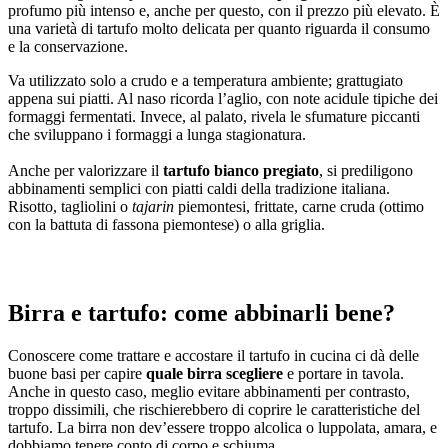
profumo più intenso e, anche per questo, con il prezzo più elevato. È
una varietà di tartufo molto delicata per quanto riguarda il consumo
e la conservazione.
Va utilizzato solo a crudo e a temperatura ambiente; grattugiato
appena sui piatti. Al naso ricorda l’aglio, con note acidule tipiche dei
formaggi fermentati. Invece, al palato, rivela le sfumature piccanti
che sviluppano i formaggi a lunga stagionatura.
Anche per valorizzare il
tartufo bianco pregiato
, si prediligono
abbinamenti semplici con piatti caldi della tradizione italiana.
Risotto, tagliolini o
tajarin
piemontesi, frittate, carne cruda (ottimo
con la battuta di fassona piemontese) o alla griglia.
Birra e tartufo: come abbinarli bene?
Conoscere come trattare e accostare il tartufo in cucina ci dà delle
buone basi per capire
quale birra scegliere
e portare in tavola.
Anche in questo caso, meglio evitare abbinamenti per contrasto,
troppo dissimili, che rischierebbero di coprire le caratteristiche del
tartufo. La birra non dev’essere troppo alcolica o luppolata, amara, e
dobbiamo tenere conto di corpo e schiuma.