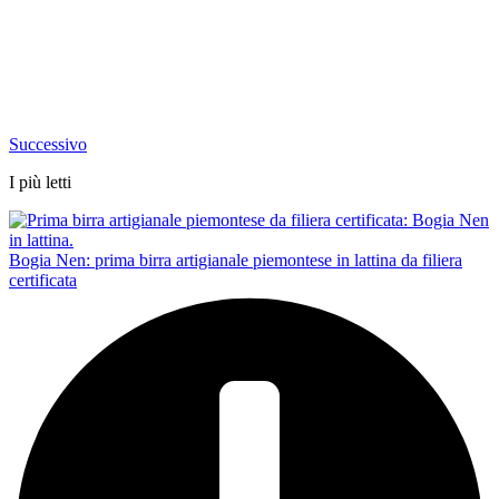
Successivo
I più letti
Bogia Nen: prima birra artigianale piemontese in lattina da filiera
certificata