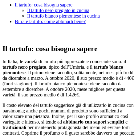
Il tartufo: cosa bisogna sapere
Il tartufo nero pregiato in cucina
Il tartufo bianco piemontese in cucina
Birra e tartufo: come abbinarli bene?
Il tartufo: cosa bisogna sapere
In Italia, le varietà di tartufo più apprezzate e conosciute sono: il
tartufo nero pregiato
, tipico dell’Umbria, e il
tartufo bianco
piemontese
. Il primo viene raccolto, solitamente, nei mesi più freddi
da dicembre a marzo. A ottobre 2020, il suo prezzo medio è di 440€
(fuori stagione). Il tartufo bianco piemontese viene raccolto da
settembre a dicembre. A ottobre 2020, mese migliore per questa
varietà, il suo prezzo medio è di 1.426€.
Il costo elevato del tartufo suggerisce già di utilizzarlo in cucina con
parsimonia; anche pochi grammi di prodotto sono sufficienti a
valorizzare una pietanza. Inoltre, per il suo profilo aromatico così
variegato e intenso, si tende ad
abbinarlo con sapori semplici e
tradizionali
per mantenerlo protagonista del menu ed evitare forti
contrasti. Coprirne il profumo o il gusto sarebbe davvero un peccato.