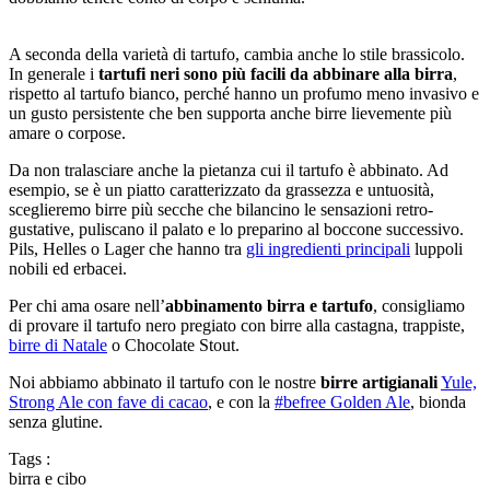
A seconda della varietà di tartufo, cambia anche lo stile brassicolo.
In generale i
tartufi neri sono più facili da abbinare alla birra
,
rispetto al tartufo bianco, perché hanno un profumo meno invasivo e
un gusto persistente che ben supporta anche birre lievemente più
amare o corpose.
Da non tralasciare anche la pietanza cui il tartufo è abbinato. Ad
esempio, se è un piatto caratterizzato da grassezza e untuosità,
sceglieremo birre più secche che bilancino le sensazioni retro-
gustative, puliscano il palato e lo preparino al boccone successivo.
Pils, Helles o Lager che hanno tra
gli ingredienti principali
luppoli
nobili ed erbacei.
Per chi ama osare nell’
abbinamento birra e tartufo
, consigliamo
di provare il tartufo nero pregiato con birre alla castagna, trappiste,
birre di Natale
o Chocolate Stout.
Noi abbiamo abbinato il tartufo con le nostre
birre artigianali
Yule,
Strong Ale con fave di cacao
, e con la
#befree Golden Ale
, bionda
senza glutine.
Tags :
birra e cibo