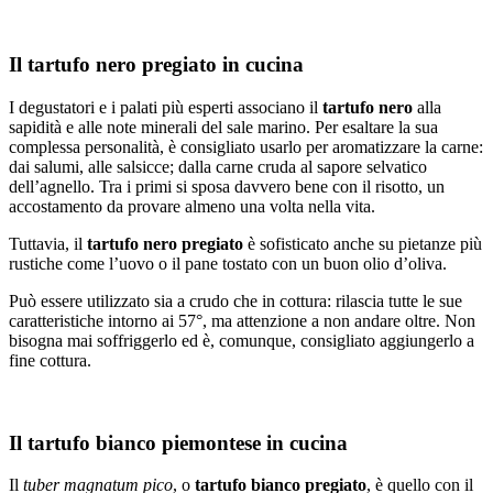
Il tartufo nero pregiato in cucina
I degustatori e i palati più esperti associano il
tartufo nero
alla
sapidità e alle note minerali del sale marino. Per esaltare la sua
complessa personalità, è consigliato usarlo per aromatizzare la carne:
dai salumi, alle salsicce; dalla carne cruda al sapore selvatico
dell’agnello. Tra i primi si sposa davvero bene con il risotto, un
accostamento da provare almeno una volta nella vita.
Tuttavia, il
tartufo nero pregiato
è sofisticato anche su pietanze più
rustiche come l’uovo o il pane tostato con un buon olio d’oliva.
Può essere utilizzato sia a crudo che in cottura: rilascia tutte le sue
caratteristiche intorno ai 57°, ma attenzione a non andare oltre. Non
bisogna mai soffriggerlo ed è, comunque, consigliato aggiungerlo a
fine cottura.
Il tartufo bianco piemontese in cucina
Il
tuber magnatum pico
, o
tartufo bianco pregiato
, è quello con il