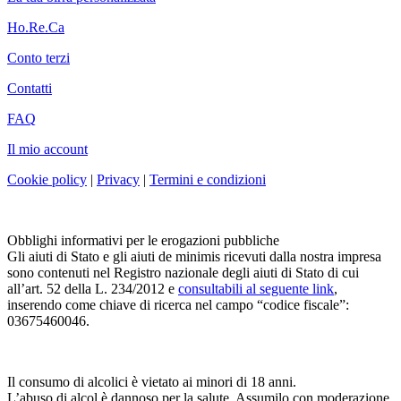
Ho.Re.Ca
Conto terzi
Contatti
FAQ
Il mio account
Cookie policy
|
Privacy
|
Termini e condizioni
Obblighi informativi per le erogazioni pubbliche
Gli aiuti di Stato e gli aiuti de minimis ricevuti dalla nostra impresa
sono contenuti nel Registro nazionale degli aiuti di Stato di cui
all’art. 52 della L. 234/2012 e
consultabili al seguente link
,
inserendo come chiave di ricerca nel campo “codice fiscale”:
03675460046.
Il consumo di alcolici è vietato ai minori di 18 anni.
L’abuso di alcol è dannoso per la salute. Assumilo con moderazione.