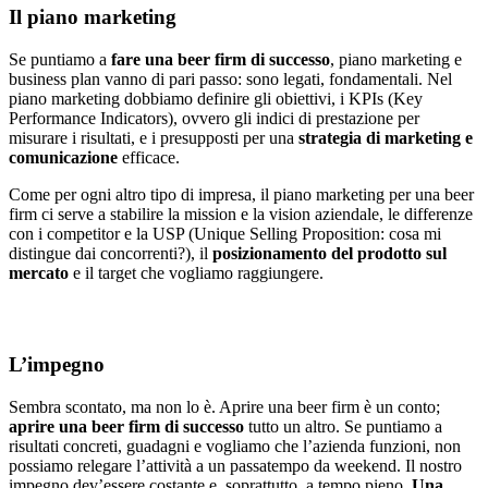
Il piano marketing
Se puntiamo a
fare una beer firm di successo
, piano marketing e
business plan vanno di pari passo: sono legati, fondamentali. Nel
piano marketing dobbiamo definire gli obiettivi, i KPIs (Key
Performance Indicators), ovvero gli indici di prestazione per
misurare i risultati, e i presupposti per una
strategia di marketing e
comunicazione
efficace.
Come per ogni altro tipo di impresa, il piano marketing per una beer
firm ci serve a stabilire la mission e la vision aziendale, le differenze
con i competitor e la USP (Unique Selling Proposition: cosa mi
distingue dai concorrenti?), il
posizionamento del prodotto sul
mercato
e il target che vogliamo raggiungere.
L’impegno
Sembra scontato, ma non lo è. Aprire una beer firm è un conto;
aprire una beer firm di successo
tutto un altro. Se puntiamo a
risultati concreti, guadagni e vogliamo che l’azienda funzioni, non
possiamo relegare l’attività a un passatempo da weekend. Il nostro
impegno dev’essere costante e, soprattutto, a tempo pieno.
Una