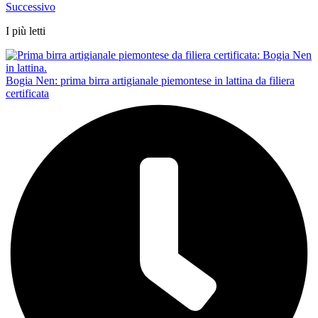
Successivo
I più letti
Bogia Nen: prima birra artigianale piemontese in lattina da filiera
certificata