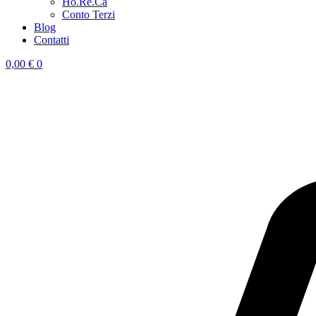
Ho.Re.Ca
Conto Terzi
Blog
Contatti
0,00
€
0